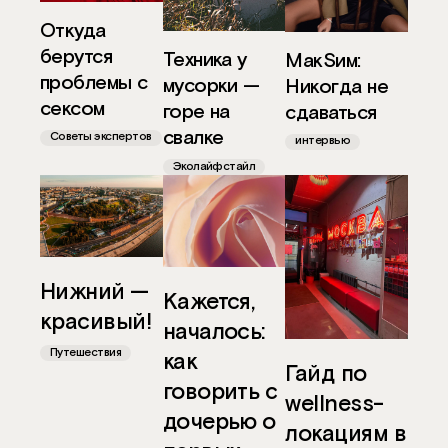
Откуда
берутся
Техника у
МакSим:
проблемы с
мусорки —
Никогда не
сексом
горе на
сдаваться
свалке
Советы экспертов
интервью
Эколайфстайл
Нижний —
Кажется,
красивый!
началось:
Путешествия
как
Гайд по
говорить с
wellness-
дочерью о
локациям в