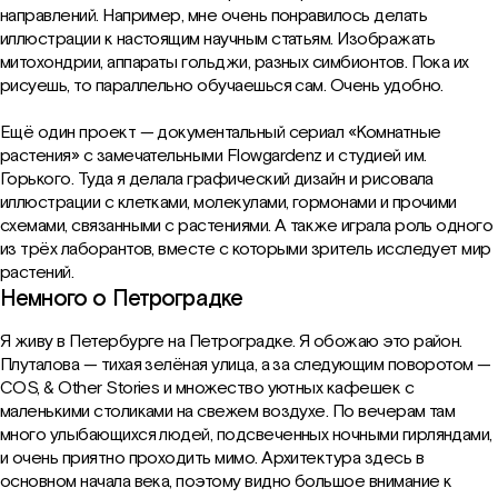
направлений. Например, мне очень понравилось делать
иллюстрации к настоящим научным статьям. Изображать
VK
митохондрии, аппараты гольджи, разных симбионтов. Пока их
рисуешь, то параллельно обучаешься сам. Очень удобно.
Telegram
Ещё один проект — документальный сериал «Комнатные
растения» с замечательными Flowgardenz и студией им.
WhatsApp
Горького. Туда я делала графический дизайн и рисовала
иллюстрации с клетками, молекулами, гормонами и прочими
Одноклассники
схемами, связанными с растениями. А также играла роль одного
из трёх лаборантов, вместе с которыми зритель исследует мир
растений.
Немного о Петроградке
Я живу в Петербурге на Петроградке. Я обожаю это район.
Плуталова — тихая зелёная улица, а за следующим поворотом —
COS, & Other Stories и множество уютных кафешек с
маленькими столиками на свежем воздухе. По вечерам там
много улыбающихся людей, подсвеченных ночными гирляндами,
и очень приятно проходить мимо. Архитектура здесь в
основном начала века, поэтому видно большое внимание к