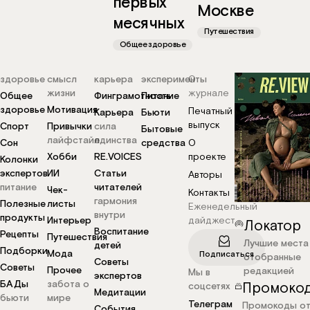
первых
Москве
месячных
Путешествия
Общее здоровье
здоровье
смысл
карьера
эксперименты
О
жизни
журнале
Общее
Финграмотность
Питание
здоровье
Мотивация
Печатный
Карьера
Бьюти
выпуск
Спорт
Привычки
сила
Бытовые
лайфстайл
единства
Сон
средства
О
Хобби
RE.VOICES
проекте
Колонки
экспертов
ИИ
Статьи
Авторы
питание
читателей
Чек-
Контакты
гармония
Полезные
листы
Еженедельный
внутри
продукты
Интерьер
дайджест
Локатор
Воспитание
Рецепты
Путешествия
Лучшие места
детей
Подборки
Мода
Подписаться
отобранные
Советы
Советы
Прочее
редакцией
Мы в
экспертов
БАДы
забота о
Промоко
соцсетях
Медитации
бьюти
мире
Телеграм
Промокоды о
События