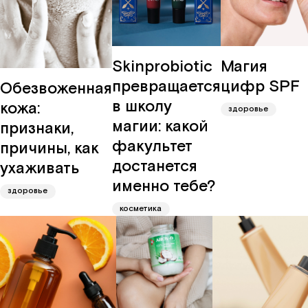
редакц
о
Про
мире
Промок
друзей
карьера
Skinprobiotic
Магия
партнё
журнал
превращается
цифр SPF
Обезвоженная
в школу
кожа:
здоровье
магии: какой
признаки,
факультет
причины, как
достанется
ухаживать
именно тебе?
здоровье
косметика