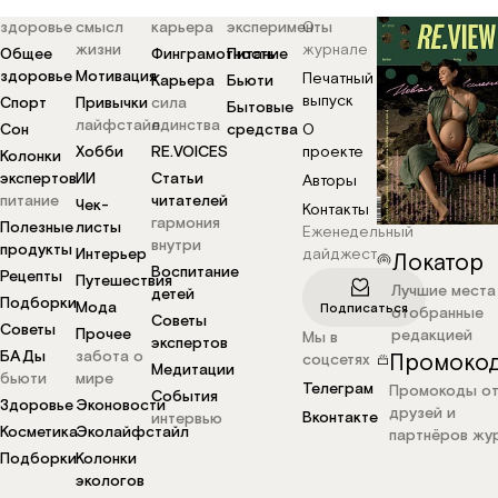
здоровье
смысл
карьера
эксперименты
О
жизни
журнале
Общее
Финграмотность
Питание
здоровье
Мотивация
Печатный
Карьера
Бьюти
выпуск
Спорт
Привычки
сила
Бытовые
лайфстайл
единства
Сон
средства
О
Хобби
RE.VOICES
проекте
Колонки
экспертов
ИИ
Статьи
Авторы
питание
читателей
Чек-
Контакты
гармония
Полезные
листы
Еженедельный
внутри
продукты
Интерьер
дайджест
Локатор
Воспитание
Рецепты
Путешествия
Лучшие места
детей
Подборки
Мода
Подписаться
отобранные
Советы
Советы
Прочее
редакцией
Мы в
экспертов
БАДы
забота о
Промоко
соцсетях
Медитации
бьюти
мире
Телеграм
Промокоды о
События
Здоровье
Эконовости
друзей и
Вконтакте
интервью
Косметика
Эколайфстайл
партнёров жу
Подборки
Колонки
экологов