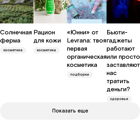
Солнечная
Рацион
«Юнни» от
Бьюти-
ферма
для кожи
Levrana: твоя
гаджеты
первая
работают
косметика
косметика
органическая
или просто
косметика
заставляют
нас
подборки
тратить
деньги?
здоровье
Показать еще