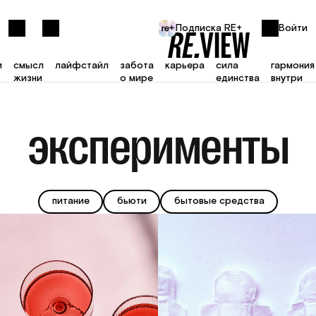
Подписка RE+
Войти
и
смысл
лайфстайл
забота
карьера
сила
гармония
жизни
о мире
единства
внутри
Войти
Подписка RE+
эксперименты
здоровье
сила
О
журнале
единства
питание
Печатный
выпуск
гармония
бьюти
О
внутри
питание
бьюти
бытовые средства
проекте
смысл
Авторы
интервью
жизни
Контакты
Мы в
эксперименты
соцсетях
Лока
лайфстайл
Телеграм
Лучшие
забота
отобра
Вконтакте