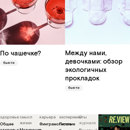
редакц
о
Про
мире
Промок
друзей
карьера
партнё
журнал
Между нами,
По чашечке?
девочками: обзор
бьюти
экологичных
прокладок
бьюти
здоровье
смысл
карьера
эксперименты
О
жизни
журнале
Общее
Финграмотность
Питание