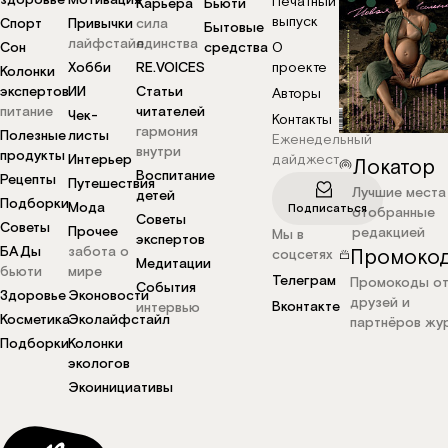
здоровье
Мотивация
Печатный
Карьера
Бьюти
выпуск
Спорт
Привычки
сила
Бытовые
лайфстайл
единства
Сон
средства
О
Хобби
RE.VOICES
проекте
Колонки
экспертов
ИИ
Статьи
Авторы
питание
читателей
Чек-
Контакты
гармония
Полезные
листы
Еженедельный
внутри
продукты
Интерьер
дайджест
Локатор
Воспитание
Рецепты
Путешествия
Лучшие места
детей
Подборки
Мода
Подписаться
отобранные
Советы
Советы
Прочее
редакцией
Мы в
экспертов
БАДы
забота о
Промоко
соцсетях
Медитации
бьюти
мире
Телеграм
Промокоды о
События
Здоровье
Эконовости
друзей и
Вконтакте
интервью
Косметика
Эколайфстайл
партнёров жу
Подборки
Колонки
экологов
Экоинициативы