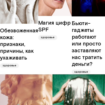
редакц
о
Про
мире
Промок
друзей
карьера
Магия цифр
Бьюти-
партнё
журнал
SPF
гаджеты
Обезвоженная
работают
кожа:
здоровье
или просто
признаки,
заставляют
причины, как
нас тратить
ухаживать
деньги?
здоровье
здоровье