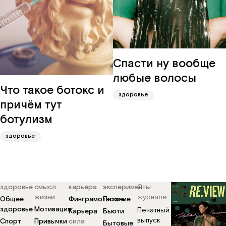
Спасти ну вообще
любые волосы
Что такое ботокс и
здоровье
причём тут
ботулизм
здоровье
здоровье
смысл
карьера
эксперименты
О
жизни
журнале
Общее
Финграмотность
Питание
здоровье
Мотивация
Печатный
Карьера
Бьюти
выпуск
Спорт
Привычки
сила
Бытовые