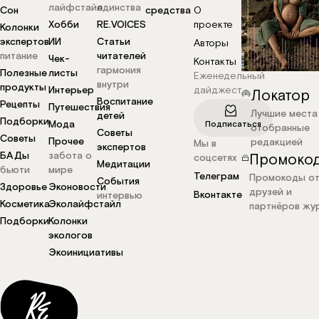
лайфстайл
единства
Сон
средства
О
Хобби
RE.VOICES
проекте
Колонки
экспертов
ИИ
Статьи
Авторы
питание
читателей
Чек-
Контакты
гармония
Полезные
листы
Еженедельный
внутри
продукты
Интерьер
дайджест
Локатор
Воспитание
Рецепты
Путешествия
Лучшие места
детей
Подборки
Мода
Подписаться
отобранные
Советы
Советы
Прочее
редакцией
Мы в
экспертов
БАДы
забота о
Промоко
соцсетях
Медитации
бьюти
мире
Телеграм
Промокоды о
События
Здоровье
Эконовости
друзей и
Вконтакте
интервью
Косметика
Эколайфстайл
партнёров жу
Подборки
Колонки
экологов
Экоинициативы