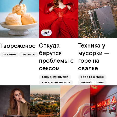
Откуда
Техника у
Твороженое
берутся
мусорки —
питание
рецепты
проблемы с
горе на
сексом
свалке
гармония внутри
забота о мире
советы экспертов
эколайфстайл