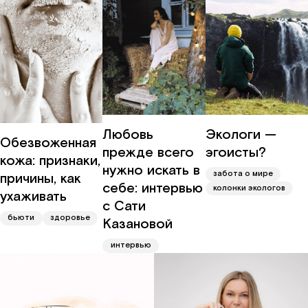
Любовь
Экологи —
Обезвоженная
прежде всего
эгоисты?
кожа: признаки,
нужно искать в
забота о мире
причины, как
себе: интервью
колонки экологов
ухаживать
с Сати
бьюти
здоровье
Казановой
интервью