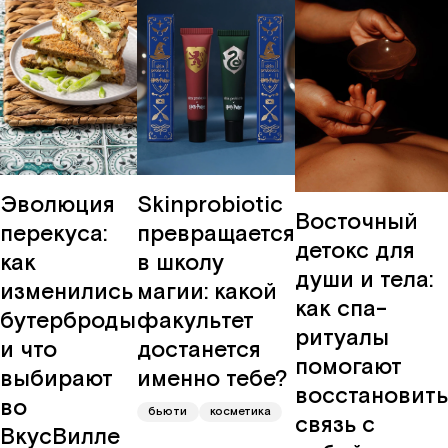
Эволюция
Skinprobiotic
Восточный
перекуса:
превращается
детокс для
как
в школу
души и тела:
изменились
магии: какой
как спа-
бутерброды
факультет
ритуалы
и что
достанется
помогают
выбирают
именно тебе?
восстановить
во
бьюти
косметика
связь с
ВкусВилле