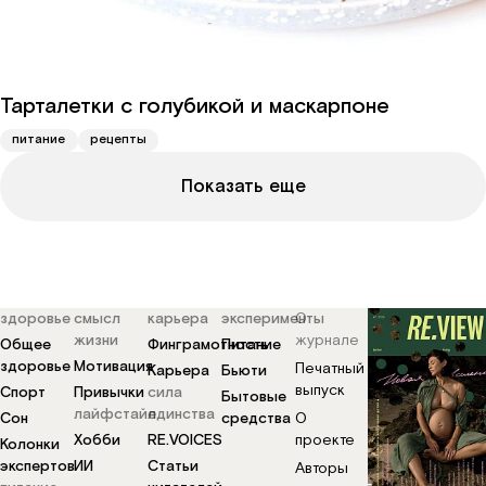
Тарталетки с голубикой и маскарпоне
питание
рецепты
Показать еще
здоровье
смысл
карьера
эксперименты
О
жизни
журнале
Общее
Финграмотность
Питание
здоровье
Мотивация
Печатный
Карьера
Бьюти
выпуск
Спорт
Привычки
сила
Бытовые
лайфстайл
единства
Сон
средства
О
Хобби
RE.VOICES
проекте
Колонки
экспертов
ИИ
Статьи
Авторы