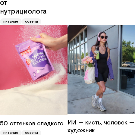
от
нутрициолога
питание
советы
ИИ — кисть, человек —
50 оттенков сладкого
художник
питание
советы