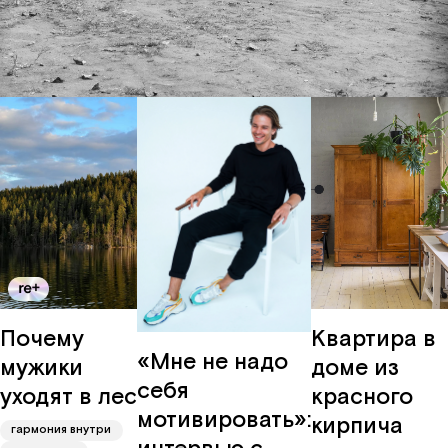
забота
Вконтакте
о мире
карьера
Почему
Квартира в
«Мне не надо
мужики
доме из
себя
уходят в лес
красного
мотивировать»:
кирпича
гармония внутри