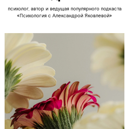
редакц
о
психолог, автор и ведущая популярного подкаста
Про
мире
«Психология с Александрой Яковлевой»
Промок
друзей
карьера
партнё
журнал