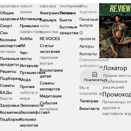
здоровье
смысл
карьера
эксперименты
О
жизни
журнале
Общее
Финграмотность
Питание
здоровье
Мотивация
Печатный
Карьера
Бьюти
выпуск
Спорт
Привычки
сила
Бытовые
лайфстайл
единства
Сон
средства
О
Хобби
RE.VOICES
проекте
Колонки
экспертов
ИИ
Статьи
Авторы
питание
читателей
Чек-
Контакты
гармония
Полезные
листы
Еженедельный
внутри
продукты
Интерьер
дайджест
Локатор
Воспитание
Рецепты
Путешествия
Лучшие места
детей
Подборки
Мода
Подписаться
отобранные
Советы
Советы
Прочее
редакцией
Мы в
экспертов
БАДы
забота о
Промоко
соцсетях
Медитации
бьюти
мире
Телеграм
Промокоды о
События
Здоровье
Эконовости
друзей и
Вконтакте
интервью
Косметика
Эколайфстайл
партнёров жу
Подборки
Колонки
экологов