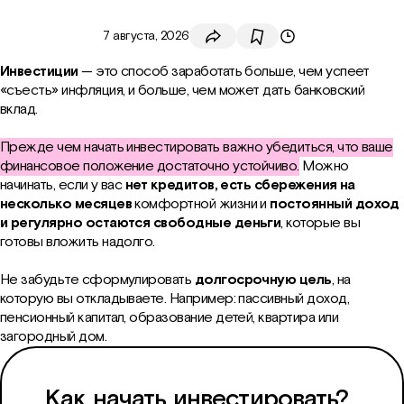
7 августа, 2026
Инвестиции
— это способ заработать больше, чем успеет
Скопировать ссылку
«съесть» инфляция, и больше, чем может дать банковский
вклад.
VK
Прежде чем начать инвестировать важно убедиться, что ваше
Telegram
финансовое положение достаточно устойчиво.
Можно
начинать, если у вас
нет кредитов, есть сбережения на
несколько месяцев
комфортной жизни и
постоянный доход
WhatsApp
и регулярно остаются свободные деньги
, которые вы
готовы вложить надолго.
Одноклассники
Не забудьте сформулировать
долгосрочную цель
, на
которую вы откладываете. Например: пассивный доход,
пенсионный капитал, образование детей, квартира или
загородный дом.
Как начать инвестировать?