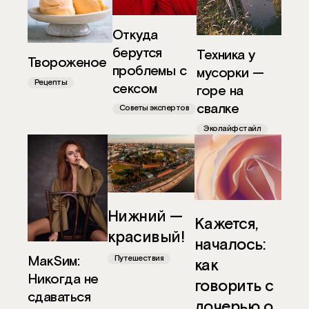
Откуда
берутся
Техника у
Твороженое
проблемы с
мусорки —
Рецепты
сексом
горе на
свалке
Советы экспертов
Эколайфстайл
Нижний —
Кажется,
красивый!
началось:
МакSим:
Путешествия
как
Никогда не
говорить с
сдаваться
дочерью о