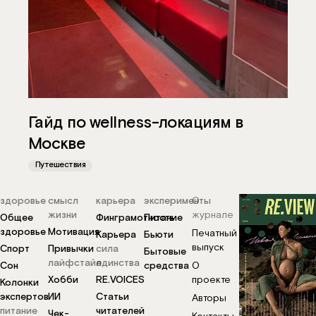
Гайд по wellness-локациям в
Москве
Путешествия
здоровье
смысл
карьера
эксперименты
О
жизни
журнале
Общее
Финграмотность
Питание
здоровье
Мотивация
Печатный
Карьера
Бьюти
выпуск
Спорт
Привычки
сила
Бытовые
лайфстайл
единства
Сон
средства
О
Хобби
RE.VOICES
проекте
Колонки
экспертов
ИИ
Статьи
Авторы
питание
читателей
Чек-