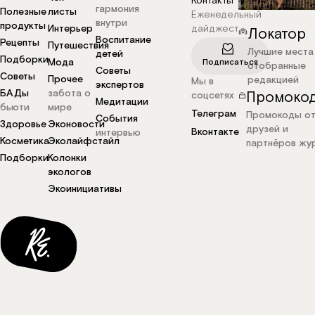
Контакты
гармония
Полезные
листы
Еженедельный
внутри
продукты
Интерьер
дайджест
Локатор
Воспитание
Рецепты
Путешествия
Лучшие места
детей
Подборки
Мода
Подписаться
отобранные
Советы
Советы
Прочее
редакцией
Мы в
экспертов
БАДы
забота о
Промоко
соцсетях
Медитации
бьюти
мире
Телеграм
Промокоды о
События
Здоровье
Эконовости
друзей и
Вконтакте
интервью
Косметика
Эколайфстайл
партнёров жу
Подборки
Колонки
экологов
Экоинициативы