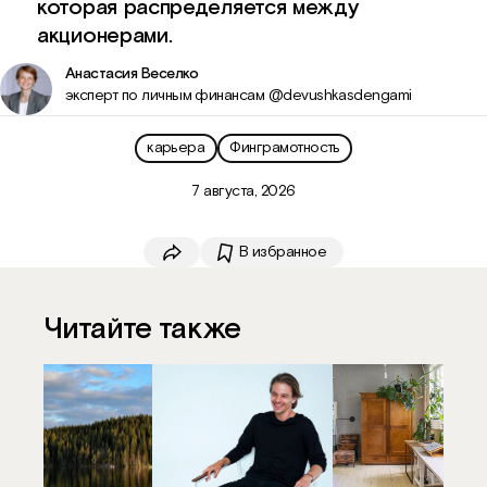
которая распределяется между
акционерами.
Анастасия Веселко
эксперт по личным финансам @devushkasdengami
карьера
Финграмотность
7 августа, 2026
В избранное
Скопировать ссылку
Читайте также
VK
Telegram
WhatsApp