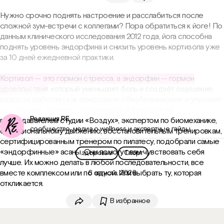
Нужно срочно поднять настроение и расслабиться после
Скопировать ссылку
сложной зум-встречи с коллегами? Пора обратиться к йоге! По
данным клинического исследования 2012 года, йога способна
VK
поднять уровень эндорфина и снизить уровень кортизола уже
за 10 дней ежедневной практики.
Telegram
Кортизол — это гормон стресса, а эндорфин — гормон
удовольствия
, который уменьшает боль и создаёт ощущение
WhatsApp
радости, работает как природное обезболивающие и улучшает
настроение. Вместе со
Светланой Абрамцовой
,
Одноклассники
Редакция RE.
преподавателем студии «Воздух», экспертом по биомеханике,
сообщество, медиа о wellness и экспертные гайды
функциональному движению, восстановительным тренировкам,
сертифицированным тренером по пилатесу, подобрали самые
«эндорфинные» асаны. Они помогут вам чувствовать себя
здоровье
Спорт
лучше. Их можно делать в любой последовательности, все
вместе комплексом или по одной. Или выбрать ту, которая
6 августа, 2026
откликается.
В избранное
Скопировать ссылку