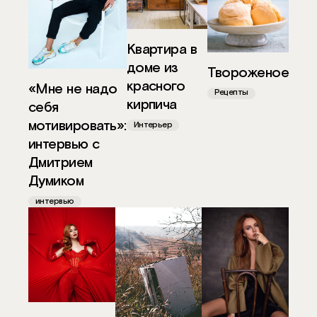
Квартира в
доме из
Твороженое
красного
«Мне не надо
Рецепты
кирпича
себя
мотивировать»:
Интерьер
интервью с
Дмитрием
Думиком
интервью