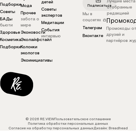
Лучшие места
детей
Подборки
Мода
Подписаться
отобранные
Советы
Советы
Прочее
редакцией
Мы в
экспертов
БАДы
забота о
Промоко
соцсетях
Медитации
бьюти
мире
Телеграм
Промокоды о
События
Здоровье
Эконовости
друзей и
Вконтакте
интервью
Косметика
Эколайфстайл
партнёров жу
Подборки
Колонки
экологов
Экоинициативы
© 2026 RE.VIEW
Пользовательское соглашение
Политика обработки персональных данных
Согласие на обработку персональных данных
Дизайн: Breadhead