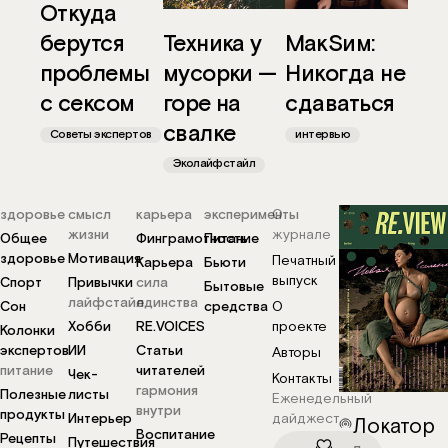
Откуда
Техника у
МакSим:
берутся
мусорки —
Никогда не
проблемы
горе на
сдаваться
с сексом
свалке
интервью
Советы экспертов
Эколайфстайл
здоровье
смысл
карьера
эксперименты
О
жизни
журнале
Общее
Финграмотность
Питание
здоровье
Мотивация
Печатный
Карьера
Бьюти
выпуск
Спорт
Привычки
сила
Бытовые
лайфстайл
единства
Сон
средства
О
Хобби
RE.VOICES
проекте
Колонки
экспертов
ИИ
Статьи
Авторы
питание
читателей
Чек-
Контакты
гармония
Полезные
листы
Еженедельный
внутри
продукты
Интерьер
дайджест
Локатор
Воспитание
Рецепты
Путешествия