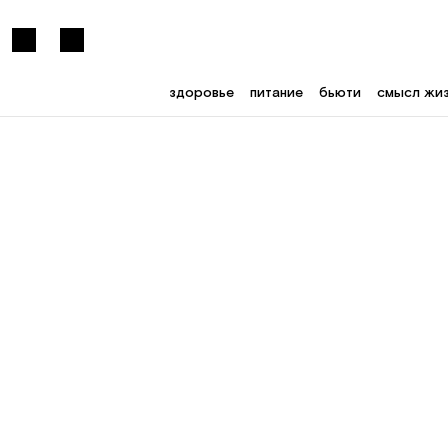
здоровье
питание
бьюти
смысл жи
Войти
Подписка RE+
здоровье
сила единства
питание
гармония внутри
бьюти
интервью
смысл жизни
эксперименты
лайфстайл
забота о мире