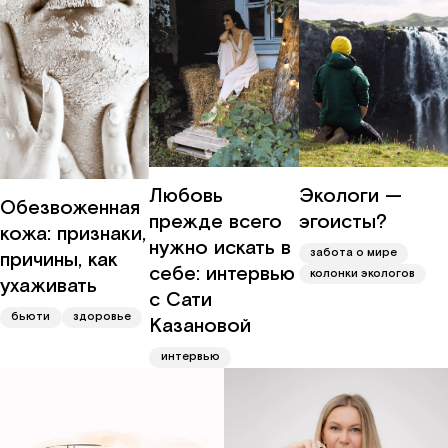
Любовь
Экологи —
Обезвоженная
прежде всего
эгоисты?
кожа: признаки,
нужно искать в
забота о мире
причины, как
себе: интервью
колонки экологов
ухаживать
с Сати
бьюти
здоровье
Казановой
интервью