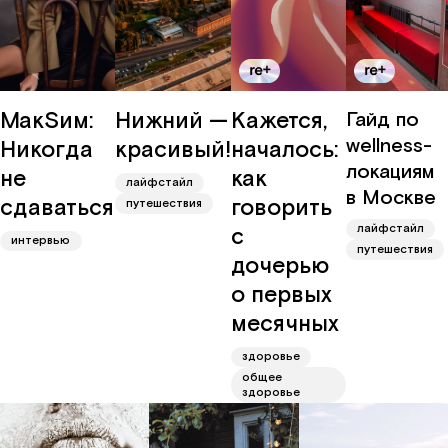
МакSим:
Нижний —
Кажется,
Гайд по
wellness-
Никогда
красивый!
началось:
локациям
не
как
лайфстайл
в Москве
сдаваться
говорить
путешествия
лайфстайл
с
интервью
путешествия
дочерью
о первых
месячных
здоровье
общее
здоровье