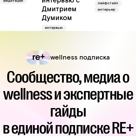
интервью с
медитации
лайфстайл
Дмитрием
интерьер
Думиком
интервью
wellness подписка
Сообщество, медиа о
wellness и экспертные
гайды
в единой подписке RE+