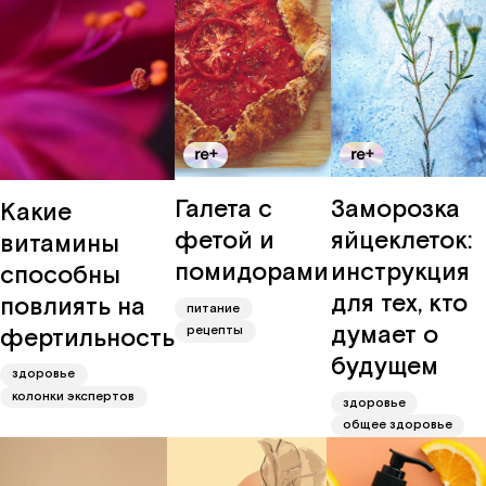
Галета с
Заморозка
Какие
фетой и
яйцеклеток:
витамины
помидорами
инструкция
способны
для тех, кто
повлиять на
питание
думает о
фертильность
рецепты
будущем
здоровье
колонки экспертов
здоровье
общее здоровье