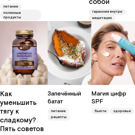
собой
питание
гармония внутри
полезные
продукты
медитации
Как
Запечённый
Магия цифр
батат
SPF
уменьшить
тягу к
питание
бьюти
здоровье
рецепты
сладкому?
Пять советов