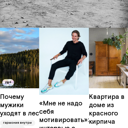
забота
Вконтакте
о мире
карьера
Почему
Квартира в
«Мне не надо
мужики
доме из
себя
уходят в лес
красного
мотивировать»:
кирпича
гармония внутри