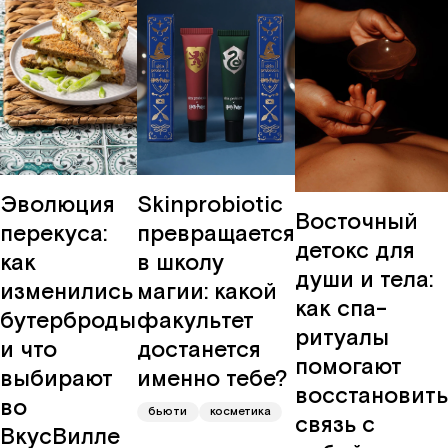
Эволюция
Skinprobiotic
Восточный
перекуса:
превращается
детокс для
как
в школу
души и тела:
изменились
магии: какой
как спа-
бутерброды
факультет
ритуалы
и что
достанется
помогают
выбирают
именно тебе?
восстановить
во
бьюти
косметика
связь с
ВкусВилле