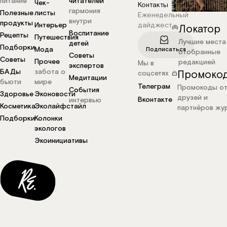
питание
читателей
Чек-
Контакты
гармония
Полезные
листы
Еженедельный
внутри
продукты
Интерьер
дайджест
Локатор
Воспитание
Рецепты
Путешествия
Лучшие места
детей
Подборки
Мода
Подписаться
отобранные
Советы
Советы
Прочее
редакцией
Мы в
экспертов
БАДы
забота о
Промоко
соцсетях
Медитации
бьюти
мире
Телеграм
Промокоды о
События
Здоровье
Эконовости
друзей и
Вконтакте
интервью
Косметика
Эколайфстайл
партнёров жу
Подборки
Колонки
экологов
Экоинициативы