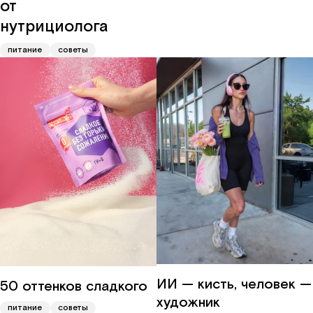
от
нутрициолога
питание
советы
ИИ — кисть, человек —
50 оттенков сладкого
художник
питание
советы