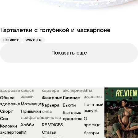
Тарталетки с голубикой и маскарпоне
питание
рецепты
Показать еще
здоровье
смысл
карьера
эксперименты
О
жизни
журнале
Общее
Финграмотность
Питание
здоровье
Мотивация
Печатный
Карьера
Бьюти
выпуск
Спорт
Привычки
сила
Бытовые
лайфстайл
единства
Сон
средства
О
Хобби
RE.VOICES
проекте
Колонки
экспертов
ИИ
Статьи
Авторы