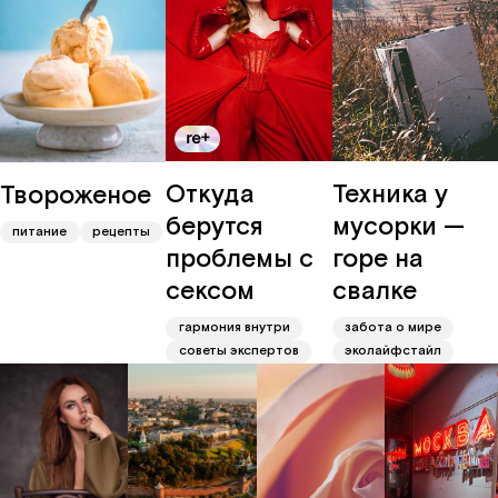
Откуда
Техника у
Твороженое
берутся
мусорки —
питание
рецепты
проблемы с
горе на
сексом
свалке
гармония внутри
забота о мире
советы экспертов
эколайфстайл