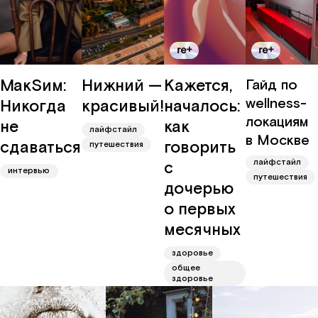
МакSим:
Нижний —
Кажется,
Гайд по
wellness-
Никогда
красивый!
началось:
локациям
не
как
лайфстайл
в Москве
сдаваться
говорить
путешествия
лайфстайл
с
интервью
путешествия
дочерью
о первых
месячных
здоровье
общее
здоровье