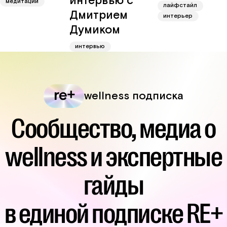
интервью с
медитации
лайфстайл
Дмитрием
интерьер
Думиком
интервью
wellness подписка
Сообщество, медиа о
wellness и экспертные
гайды
в единой подписке RE+