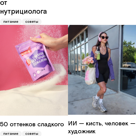
от
нутрициолога
питание
советы
ИИ — кисть, человек —
50 оттенков сладкого
художник
питание
советы