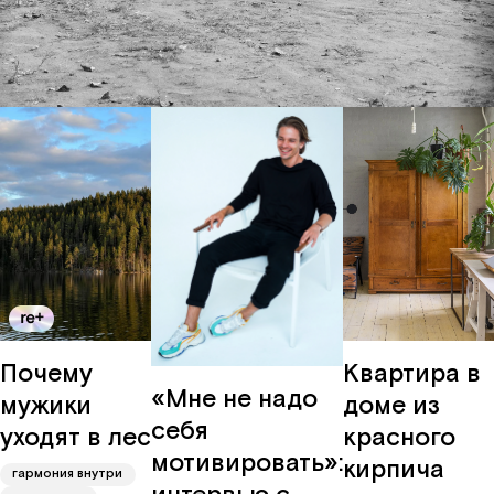
забота
Вконтакте
о мире
карьера
Почему
Квартира в
«Мне не надо
мужики
доме из
себя
уходят в лес
красного
мотивировать»:
кирпича
гармония внутри