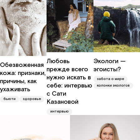
Любовь
Экологи —
Обезвоженная
прежде всего
эгоисты?
кожа: признаки,
нужно искать в
забота о мире
причины, как
себе: интервью
колонки экологов
ухаживать
с Сати
бьюти
здоровье
Казановой
интервью