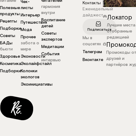
питание
читателей
Чек-
Контакты
гармония
Полезные
листы
Еженедельный
внутри
продукты
Интерьер
дайджест
Локатор
Воспитание
Рецепты
Путешествия
Лучшие места
детей
Подборки
Мода
Подписаться
отобранные
Советы
Советы
Прочее
редакцией
Мы в
экспертов
БАДы
забота о
Промоко
соцсетях
Медитации
бьюти
мире
Телеграм
Промокоды о
События
Здоровье
Эконовости
друзей и
Вконтакте
интервью
Косметика
Эколайфстайл
партнёров жу
Подборки
Колонки
экологов
Экоинициативы