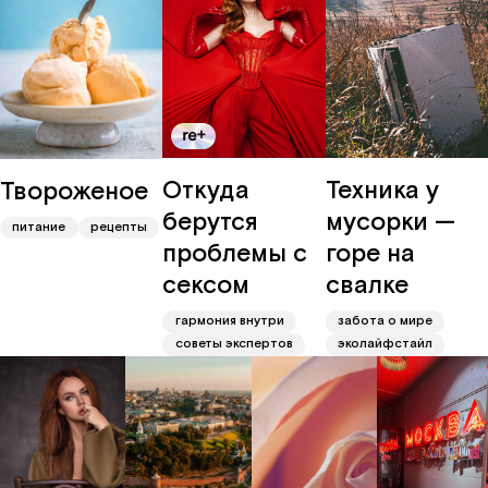
Откуда
Техника у
Твороженое
берутся
мусорки —
питание
рецепты
проблемы с
горе на
сексом
свалке
гармония внутри
забота о мире
советы экспертов
эколайфстайл