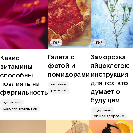
Галета с
Заморозка
Какие
фетой и
яйцеклеток:
витамины
помидорами
инструкция
способны
для тех, кто
повлиять на
питание
думает о
фертильность
рецепты
будущем
здоровье
колонки экспертов
здоровье
общее здоровье