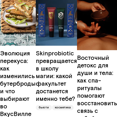
Эволюция
Skinprobiotic
Восточный
перекуса:
превращается
детокс для
как
в школу
души и тела:
изменились
магии: какой
как спа-
бутерброды
факультет
ритуалы
и что
достанется
помогают
выбирают
именно тебе?
восстановить
во
бьюти
косметика
связь с
ВкусВилле