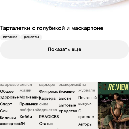
Тарталетки с голубикой и маскарпоне
питание
рецепты
Показать еще
здоровье
смысл
карьера
эксперименты
О
жизни
журнале
Общее
Финграмотность
Питание
здоровье
Мотивация
Печатный
Карьера
Бьюти
выпуск
Спорт
Привычки
сила
Бытовые
лайфстайл
единства
Сон
средства
О
Хобби
RE.VOICES
проекте
Колонки
экспертов
ИИ
Статьи
Авторы