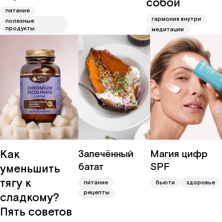
собой
питание
гармония внутри
полезные
продукты
медитации
Как
Запечённый
Магия цифр
батат
SPF
уменьшить
тягу к
питание
бьюти
здоровье
рецепты
сладкому?
Пять советов