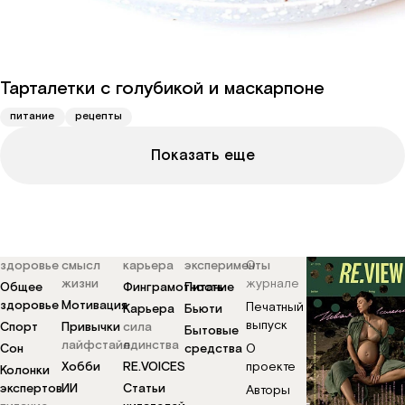
Тарталетки с голубикой и маскарпоне
питание
рецепты
Показать еще
здоровье
смысл
карьера
эксперименты
О
жизни
журнале
Общее
Финграмотность
Питание
здоровье
Мотивация
Печатный
Карьера
Бьюти
выпуск
Спорт
Привычки
сила
Бытовые
лайфстайл
единства
Сон
средства
О
Хобби
RE.VOICES
проекте
Колонки
экспертов
ИИ
Статьи
Авторы