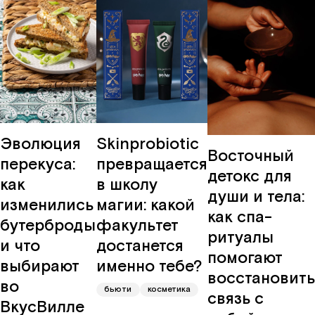
Эволюция
Skinprobiotic
Восточный
перекуса:
превращается
детокс для
как
в школу
души и тела:
изменились
магии: какой
как спа-
бутерброды
факультет
ритуалы
и что
достанется
помогают
выбирают
именно тебе?
восстановить
во
бьюти
косметика
связь с
ВкусВилле