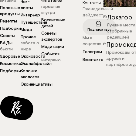
питание
читателей
Чек-
Контакты
гармония
Полезные
листы
Еженедельный
внутри
продукты
Интерьер
дайджест
Локатор
Воспитание
Рецепты
Путешествия
Лучшие места
детей
Подборки
Мода
Подписаться
отобранные
Советы
Советы
Прочее
редакцией
Мы в
экспертов
БАДы
забота о
Промоко
соцсетях
Медитации
бьюти
мире
Телеграм
Промокоды о
События
Здоровье
Эконовости
друзей и
Вконтакте
интервью
Косметика
Эколайфстайл
партнёров жу
Подборки
Колонки
экологов
Экоинициативы