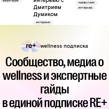
интервью с
медитации
лайфстайл
Дмитрием
интерьер
Думиком
интервью
wellness подписка
Сообщество, медиа о
wellness и экспертные
гайды
в единой подписке RE+