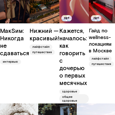
МакSим:
Нижний —
Кажется,
Гайд по
wellness-
Никогда
красивый!
началось:
локациям
не
как
лайфстайл
в Москве
сдаваться
говорить
путешествия
лайфстайл
с
интервью
путешествия
дочерью
о первых
месячных
здоровье
общее
здоровье