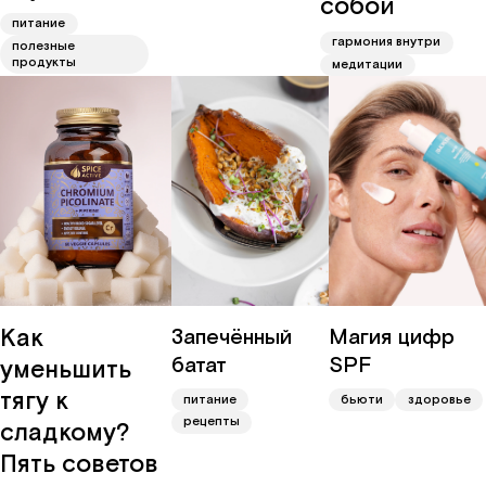
собой
питание
гармония внутри
полезные
продукты
медитации
Как
Запечённый
Магия цифр
батат
SPF
уменьшить
тягу к
питание
бьюти
здоровье
рецепты
сладкому?
Пять советов