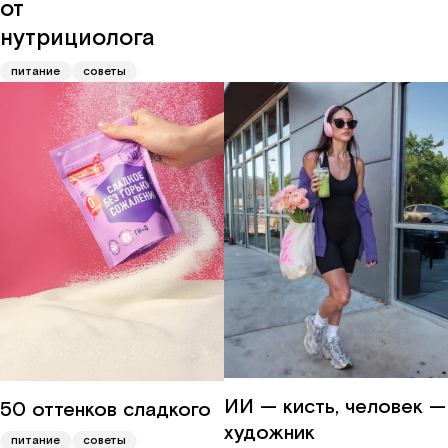
от
нутрициолога
питание
советы
ИИ — кисть, человек —
50 оттенков сладкого
художник
питание
советы