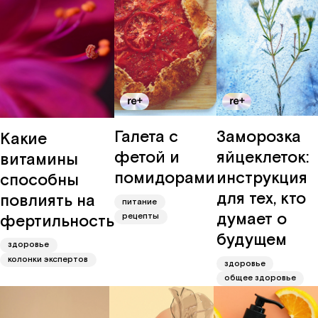
Галета с
Заморозка
Какие
фетой и
яйцеклеток:
витамины
помидорами
инструкция
способны
для тех, кто
повлиять на
питание
думает о
фертильность
рецепты
будущем
здоровье
колонки экспертов
здоровье
общее здоровье