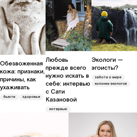
Любовь
Экологи —
Обезвоженная
прежде всего
эгоисты?
кожа: признаки,
нужно искать в
забота о мире
причины, как
себе: интервью
колонки экологов
ухаживать
с Сати
бьюти
здоровье
Казановой
интервью