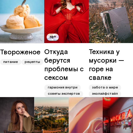
Откуда
Техника у
Твороженое
берутся
мусорки —
питание
рецепты
проблемы с
горе на
сексом
свалке
гармония внутри
забота о мире
советы экспертов
эколайфстайл