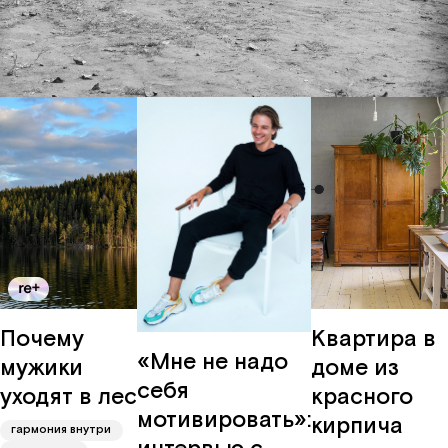
забота
Вконтакте
о мире
карьера
Почему
Квартира в
«Мне не надо
мужики
доме из
себя
уходят в лес
красного
мотивировать»:
кирпича
гармония внутри