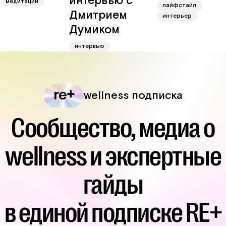
интервью с
медитации
лайфстайл
Дмитрием
интерьер
Думиком
интервью
wellness подписка
Сообщество, медиа о
wellness и экспертные
гайды
в единой подписке RE+