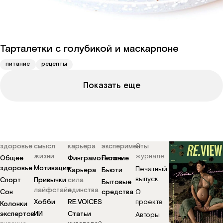
Тарталетки с голубикой и маскарпоне
питание
рецепты
Показать еще
здоровье
смысл
карьера
эксперименты
О
жизни
журнале
Общее
Финграмотность
Питание
здоровье
Мотивация
Печатный
Карьера
Бьюти
выпуск
Спорт
Привычки
сила
Бытовые
лайфстайл
единства
Сон
средства
О
Хобби
RE.VOICES
проекте
Колонки
экспертов
ИИ
Статьи
Авторы