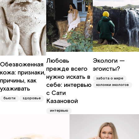
Любовь
Экологи —
Обезвоженная
прежде всего
эгоисты?
кожа: признаки,
нужно искать в
забота о мире
причины, как
себе: интервью
колонки экологов
ухаживать
с Сати
бьюти
здоровье
Казановой
интервью