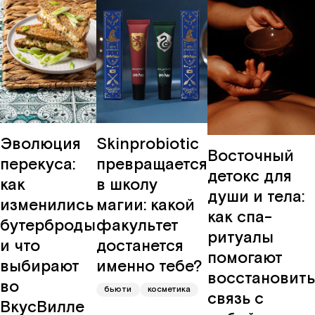
Эволюция
Skinprobiotic
Восточный
перекуса:
превращается
детокс для
как
в школу
души и тела:
изменились
магии: какой
как спа-
бутерброды
факультет
ритуалы
и что
достанется
помогают
выбирают
именно тебе?
восстановить
во
бьюти
косметика
связь с
ВкусВилле