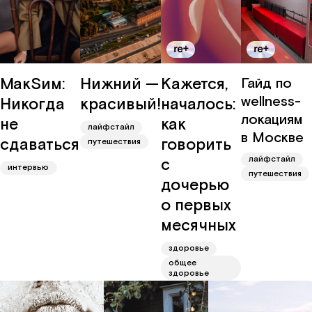
МакSим:
Нижний —
Кажется,
Гайд по
wellness-
Никогда
красивый!
началось:
локациям
не
как
лайфстайл
в Москве
сдаваться
говорить
путешествия
лайфстайл
с
интервью
путешествия
дочерью
о первых
месячных
здоровье
общее
здоровье