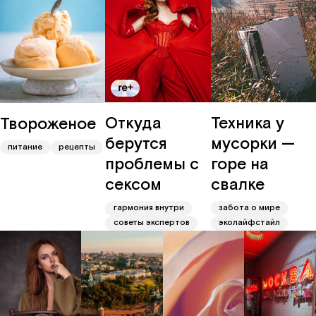
Откуда
Техника у
Твороженое
берутся
мусорки —
питание
рецепты
проблемы с
горе на
сексом
свалке
гармония внутри
забота о мире
советы экспертов
эколайфстайл