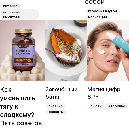
собой
питание
гармония внутри
полезные
продукты
медитации
Как
Запечённый
Магия цифр
батат
SPF
уменьшить
тягу к
питание
бьюти
здоровье
рецепты
сладкому?
Пять советов