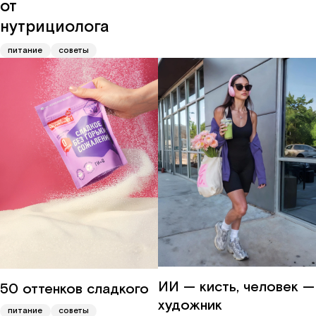
от
нутрициолога
питание
советы
ИИ — кисть, человек —
50 оттенков сладкого
художник
питание
советы