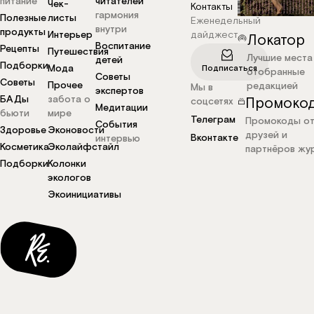
питание
читателей
Чек-
Контакты
гармония
Полезные
листы
Еженедельный
внутри
продукты
Интерьер
дайджест
Локатор
Воспитание
Рецепты
Путешествия
Лучшие места
детей
Подборки
Мода
Подписаться
отобранные
Советы
Советы
Прочее
редакцией
Мы в
экспертов
БАДы
забота о
Промоко
соцсетях
Медитации
бьюти
мире
Телеграм
Промокоды о
События
Здоровье
Эконовости
друзей и
Вконтакте
интервью
Косметика
Эколайфстайл
партнёров жу
Подборки
Колонки
экологов
Экоинициативы