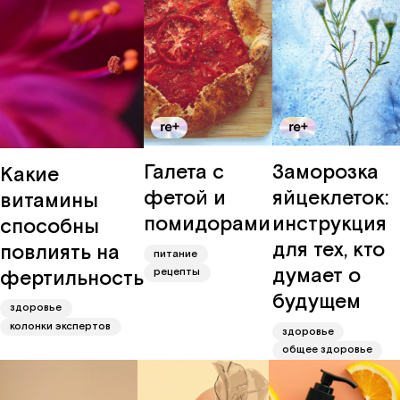
Галета с
Заморозка
Какие
фетой и
яйцеклеток:
витамины
помидорами
инструкция
способны
для тех, кто
повлиять на
питание
думает о
фертильность
рецепты
будущем
здоровье
колонки экспертов
здоровье
общее здоровье