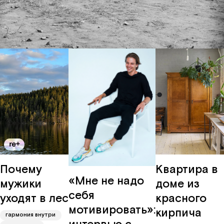
забота
Вконтакте
о мире
карьера
Почему
Квартира в
«Мне не надо
мужики
доме из
себя
уходят в лес
красного
мотивировать»:
кирпича
гармония внутри