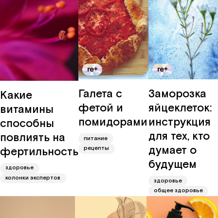
Галета с
Заморозка
Какие
фетой и
яйцеклеток:
витамины
помидорами
инструкция
способны
для тех, кто
повлиять на
питание
думает о
фертильность
рецепты
будущем
здоровье
колонки экспертов
здоровье
общее здоровье