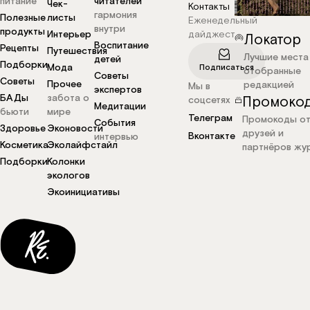
питание
читателей
Чек-
Контакты
гармония
Полезные
листы
Еженедельный
внутри
продукты
Интерьер
дайджест
Локатор
Воспитание
Рецепты
Путешествия
Лучшие места
детей
Подборки
Мода
Подписаться
отобранные
Советы
Советы
Прочее
редакцией
Мы в
экспертов
БАДы
забота о
Промоко
соцсетях
Медитации
бьюти
мире
Телеграм
Промокоды о
События
Здоровье
Эконовости
друзей и
Вконтакте
интервью
Косметика
Эколайфстайл
партнёров жу
Подборки
Колонки
экологов
Экоинициативы