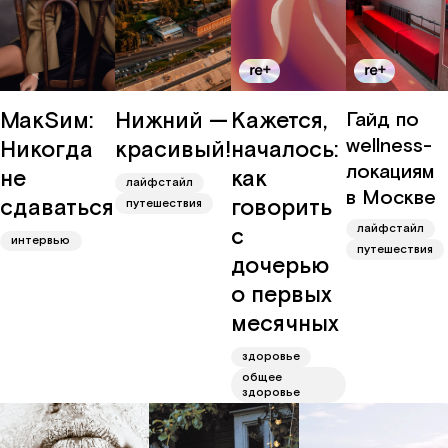
МакSим:
Нижний —
Кажется,
Гайд по
wellness-
Никогда
красивый!
началось:
локациям
не
как
лайфстайл
в Москве
сдаваться
говорить
путешествия
лайфстайл
с
интервью
путешествия
дочерью
о первых
месячных
здоровье
общее
здоровье