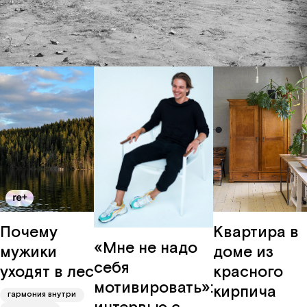
забота
Вконтакте
о мире
карьера
Почему
Квартира в
«Мне не надо
мужики
доме из
себя
уходят в лес
красного
мотивировать»:
кирпича
гармония внутри