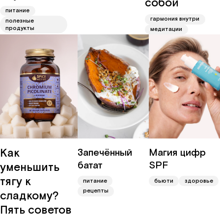
собой
питание
гармония внутри
полезные
продукты
медитации
Как
Запечённый
Магия цифр
батат
SPF
уменьшить
тягу к
питание
бьюти
здоровье
рецепты
сладкому?
Пять советов