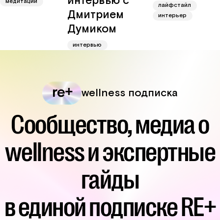
интервью с
медитации
лайфстайл
Дмитрием
интерьер
Думиком
интервью
wellness подписка
Сообщество, медиа о
wellness и экспертные
гайды
в единой подписке RE+