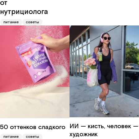
от
нутрициолога
питание
советы
ИИ — кисть, человек —
50 оттенков сладкого
художник
питание
советы