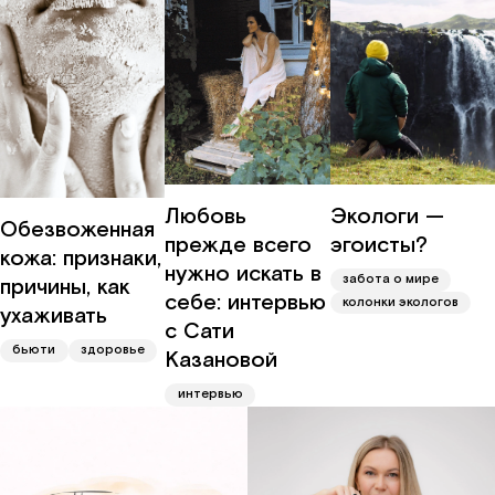
Любовь
Экологи —
Обезвоженная
прежде всего
эгоисты?
кожа: признаки,
нужно искать в
забота о мире
причины, как
себе: интервью
колонки экологов
ухаживать
с Сати
бьюти
здоровье
Казановой
интервью