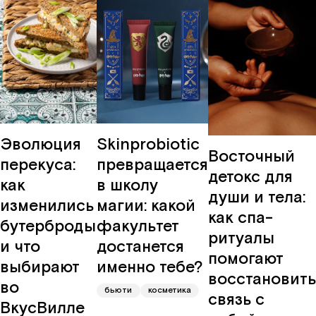
Эволюция
Skinprobiotic
Восточный
перекуса:
превращается
детокс для
как
в школу
души и тела:
изменились
магии: какой
как спа-
бутерброды
факультет
ритуалы
и что
достанется
помогают
выбирают
именно тебе?
восстановить
во
бьюти
косметика
связь с
ВкусВилле