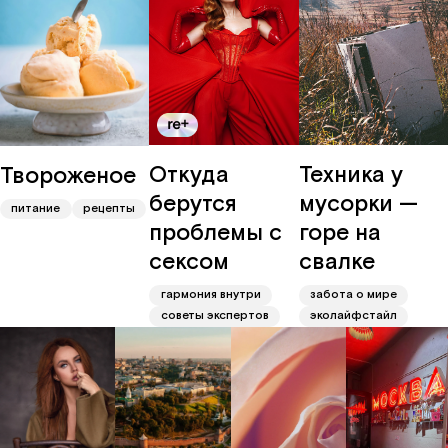
Откуда
Техника у
Твороженое
берутся
мусорки —
питание
рецепты
проблемы с
горе на
сексом
свалке
гармония внутри
забота о мире
советы экспертов
эколайфстайл