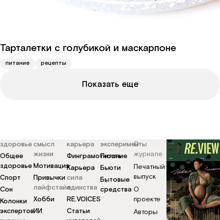
Тарталетки с голубикой и маскарпоне
питание
рецепты
Показать еще
здоровье
смысл
карьера
эксперименты
О
жизни
журнале
Общее
Финграмотность
Питание
здоровье
Мотивация
Печатный
Карьера
Бьюти
выпуск
Спорт
Привычки
сила
Бытовые
лайфстайл
единства
Сон
средства
О
Хобби
RE.VOICES
проекте
Колонки
экспертов
ИИ
Статьи
Авторы