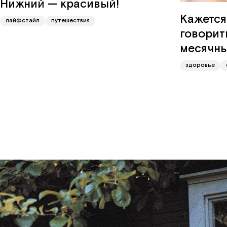
Нижний — красивый!
Кажется,
лайфстайл
путешествия
говорит
месячн
здоровье