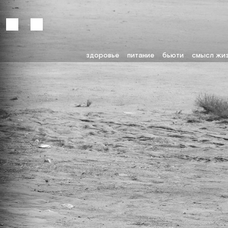
здоровье
питание
бьюти
смысл жи
Войти
Подписка RE+
здоровье
сила единства
питание
гармония внутри
бьюти
интервью
смысл жизни
эксперименты
лайфстайл
забота о мире