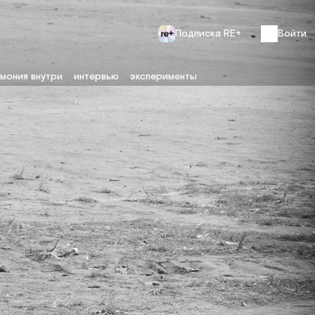
Подписка RE+
Войти
мония внутри
интервью
эксперименты
RE.VIEW Лето 2025
Здоровье внутри
О выпуске
катор