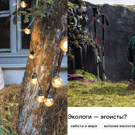
Экологи — эгоисты?
забота о мире
колонки эколого