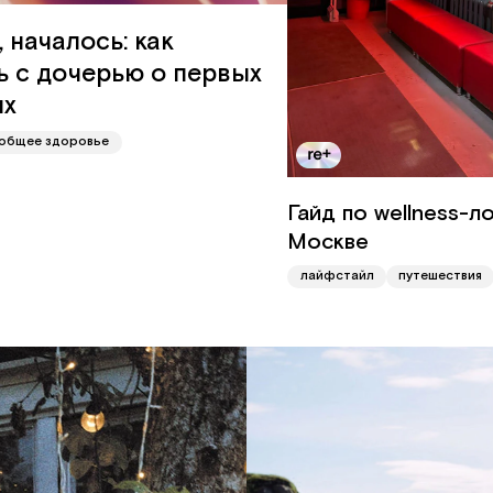
 началось: как
ь с дочерью о первых
ых
общее здоровье
Гайд по wellness-л
Москве
лайфстайл
путешествия