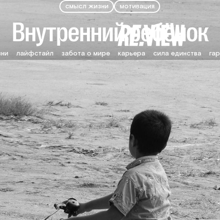
смысл жизни
мотивация
Внутренний ребёнок
зни
лайфстайл
забота о мире
карьера
сила единства
гар
О журнале
Печатный выпуск
О проекте
Авторы
Контакты
Мы в соцсетях
Телеграм
Вконтакте
Ло