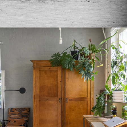
ие места отобранные редакцией
омокоды
окоды от друзей и партнёров журнала