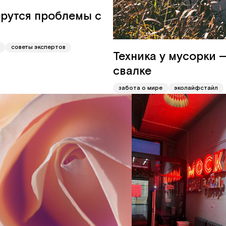
ерутся проблемы с
советы экспертов
Техника у мусорки —
свалке
забота о мире
эколайфстайл